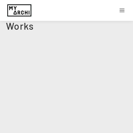
内
Main
容
Menu
を
ス
キ
Works
ッ
プ