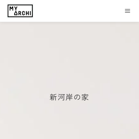
内
Main
容
Menu
を
ス
キ
ッ
プ
新河岸の家